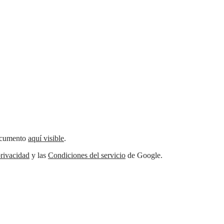
documento
aquí visible
.
rivacidad
y las
Condiciones del servicio
de Google.