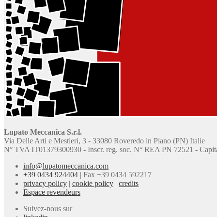
Lupato Meccanica S.r.l.
Via Delle Arti e Mestieri, 3 - 33080 Roveredo in Piano (PN) Italie
N° TVA IT01379300930 - Inscr. reg. soc. N° REA PN 72521 - Capital 
info@lupatomeccanica.com
+39 0434 924404
|
Fax +39 0434 592217
privacy policy
|
cookie policy
|
credits
Espace revendeurs
Suivez-nous sur