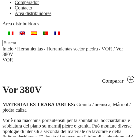
Comparador
Contacto
Área distribuidores
Área distribuidores
Inicio
/
Herramientas
/
Herramientas sector piedra
/
VOR
/
Vor
380V
VOR
Comparar
Vor 380V
MATERIALES TRABAJABLES:
Granito / arenisca, Mármol /
piedra caliza
Vor è una macchina portautensili per la spuntatura| bocciardatura e
sabbiatura del piano su marmi| pietre e graniti. Può montare diverse
tipologie di utensili a seconda del materiale da lavorare e della
finitura desiderata. E' dotata di attacco per il tubo di aspirazione ed è