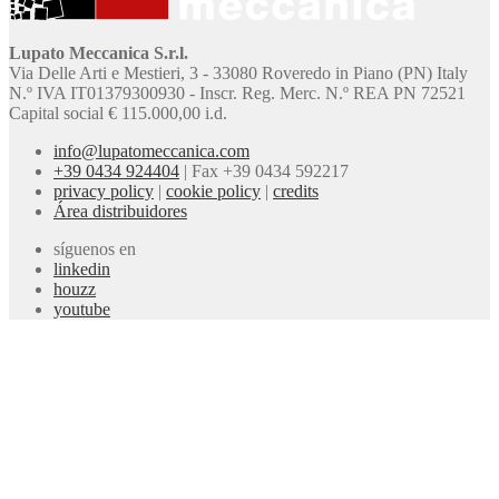
Lupato Meccanica S.r.l.
Via Delle Arti e Mestieri, 3 - 33080 Roveredo in Piano (PN) Italy
N.º IVA IT01379300930 - Inscr. Reg. Merc. N.º REA PN 72521
Capital social € 115.000,00 i.d.
info@lupatomeccanica.com
+39 0434 924404
|
Fax +39 0434 592217
privacy policy
|
cookie policy
|
credits
Área distribuidores
síguenos en
linkedin
houzz
youtube