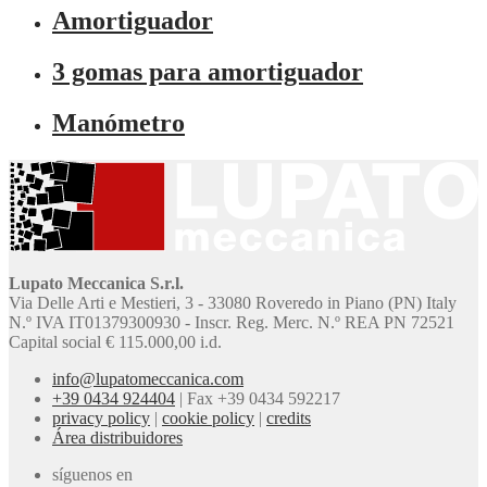
Amortiguador
3 gomas para amortiguador
Manómetro
Lupato Meccanica S.r.l.
Via Delle Arti e Mestieri, 3 - 33080 Roveredo in Piano (PN) Italy
N.º IVA IT01379300930 - Inscr. Reg. Merc. N.º REA PN 72521
Capital social € 115.000,00 i.d.
info@lupatomeccanica.com
+39 0434 924404
|
Fax +39 0434 592217
privacy policy
|
cookie policy
|
credits
Área distribuidores
síguenos en