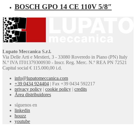
BOSCH GPO 14 CE 110V 5/8″
Lupato Meccanica S.r.l.
Via Delle Arti e Mestieri, 3 - 33080 Roveredo in Piano (PN) Italy
N.º IVA IT01379300930 - Inscr. Reg. Merc. N.º REA PN 72521
Capital social € 115.000,00 i.d.
info@lupatomeccanica.com
+39 0434 924404
|
Fax +39 0434 592217
privacy policy
|
cookie policy
|
credits
Área distribuidores
síguenos en
linkedin
houzz
youtube