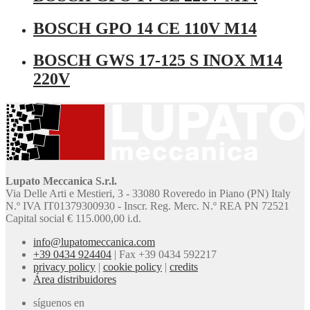
BOSCH GPO 14 CE 110V M14
BOSCH GWS 17-125 S INOX M14
220V
Lupato Meccanica S.r.l.
Via Delle Arti e Mestieri, 3 - 33080 Roveredo in Piano (PN) Italy
N.º IVA IT01379300930 - Inscr. Reg. Merc. N.º REA PN 72521
Capital social € 115.000,00 i.d.
info@lupatomeccanica.com
+39 0434 924404
|
Fax +39 0434 592217
privacy policy
|
cookie policy
|
credits
Área distribuidores
síguenos en