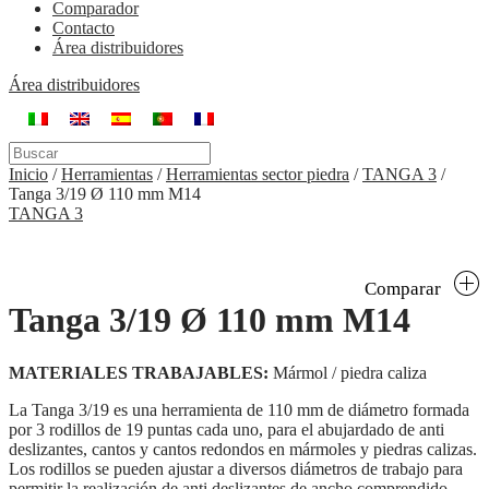
Comparador
Contacto
Área distribuidores
Área distribuidores
Inicio
/
Herramientas
/
Herramientas sector piedra
/
TANGA 3
/
Tanga 3/19 Ø 110 mm M14
TANGA 3
Comparar
Tanga 3/19 Ø 110 mm M14
MATERIALES TRABAJABLES:
Mármol / piedra caliza
La Tanga 3/19 es una herramienta de 110 mm de diámetro formada
por 3 rodillos de 19 puntas cada uno, para el abujardado de anti
deslizantes, cantos y cantos redondos en mármoles y piedras calizas.
Los rodillos se pueden ajustar a diversos diámetros de trabajo para
permitir la realización de anti deslizantes de ancho comprendido