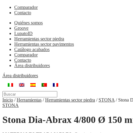
Comparador
Contacto
Quiénes somos
Groove
LupatoID
Herramientas sector piedra
Herramientas sector pavimentos
Catálogo acabados
Comparador
Contacto
Área distribuidores
Área distribuidores
Inicio
/
Herramientas
/
Herramientas sector piedra
/
STONA
/
Stona 
STONA
Stona Dia-Abrax 4/800 Ø 150