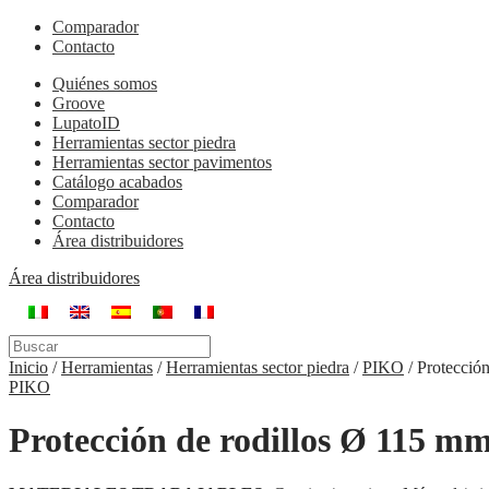
Comparador
Contacto
Quiénes somos
Groove
LupatoID
Herramientas sector piedra
Herramientas sector pavimentos
Catálogo acabados
Comparador
Contacto
Área distribuidores
Área distribuidores
Inicio
/
Herramientas
/
Herramientas sector piedra
/
PIKO
/
Protecció
PIKO
Protección de rodillos Ø 115 m