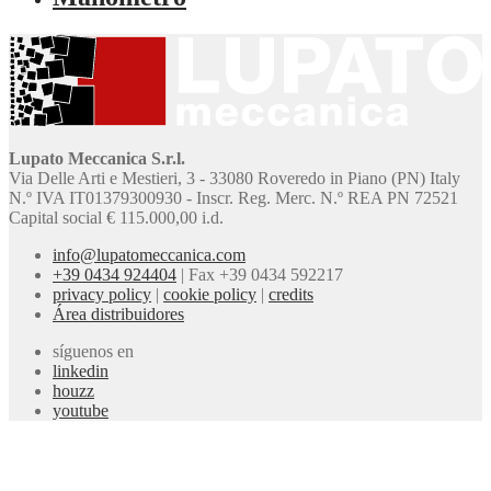
Lupato Meccanica S.r.l.
Via Delle Arti e Mestieri, 3 - 33080 Roveredo in Piano (PN) Italy
N.º IVA IT01379300930 - Inscr. Reg. Merc. N.º REA PN 72521
Capital social € 115.000,00 i.d.
info@lupatomeccanica.com
+39 0434 924404
|
Fax +39 0434 592217
privacy policy
|
cookie policy
|
credits
Área distribuidores
síguenos en
linkedin
houzz
youtube