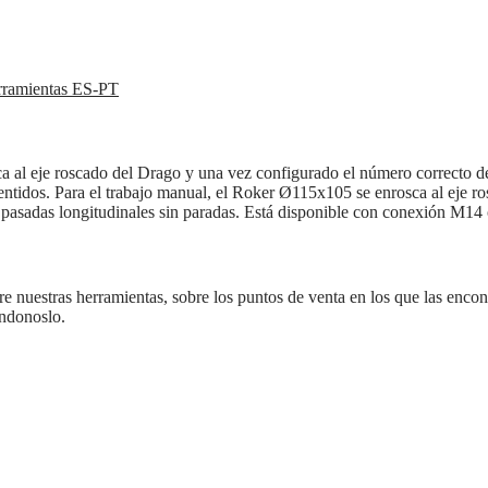
rramientas ES-PT
a al eje roscado del Drago y una vez configurado el número correcto d
 sentidos. Para el trabajo manual, el Roker Ø115x105 se enrosca al eje r
do pasadas longitudinales sin paradas. Está disponible con conexión M14
re nuestras herramientas, sobre los puntos de venta en los que las encont
ándonoslo.