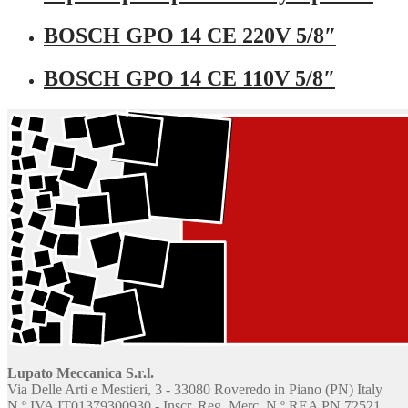
BOSCH GPO 14 CE 220V 5/8″
BOSCH GPO 14 CE 110V 5/8″
Lupato Meccanica S.r.l.
Via Delle Arti e Mestieri, 3 - 33080 Roveredo in Piano (PN) Italy
N.º IVA IT01379300930 - Inscr. Reg. Merc. N.º REA PN 72521