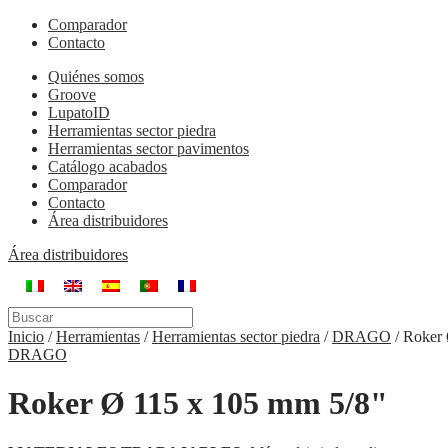
Comparador
Contacto
Quiénes somos
Groove
LupatoID
Herramientas sector piedra
Herramientas sector pavimentos
Catálogo acabados
Comparador
Contacto
Área distribuidores
Área distribuidores
Inicio
/
Herramientas
/
Herramientas sector piedra
/
DRAGO
/
Roker 
DRAGO
Roker Ø 115 x 105 mm 5/8"