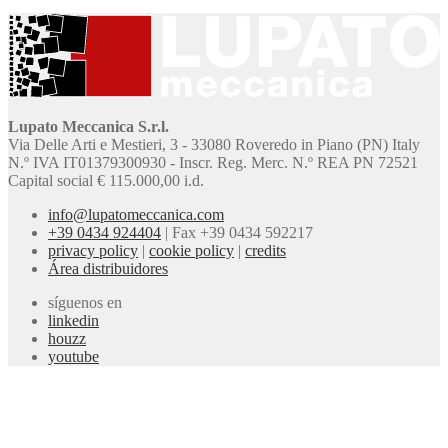
Lupato Meccanica S.r.l.
Via Delle Arti e Mestieri, 3 - 33080 Roveredo in Piano (PN) Italy
N.º IVA IT01379300930 - Inscr. Reg. Merc. N.º REA PN 72521
Capital social € 115.000,00 i.d.
info@lupatomeccanica.com
+39 0434 924404
|
Fax +39 0434 592217
privacy policy
|
cookie policy
|
credits
Área distribuidores
síguenos en
linkedin
houzz
youtube