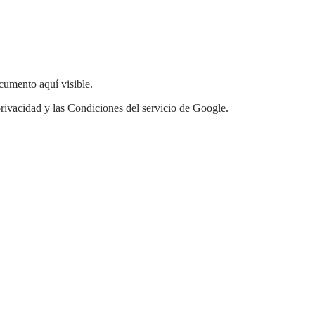
documento
aquí visible
.
rivacidad
y las
Condiciones del servicio
de Google.