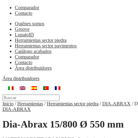
Comparador
Contacto
Quiénes somos
Groove
LupatoID
Herramientas sector piedra
Herramientas sector pavimentos
Catálogo acabados
Comparador
Contacto
Área distribuidores
Área distribuidores
Inicio
/
Herramientas
/
Herramientas sector piedra
/
DIA-ABRAX
/
D
DIA-ABRAX
Dia-Abrax 15/800 Ø 550 mm