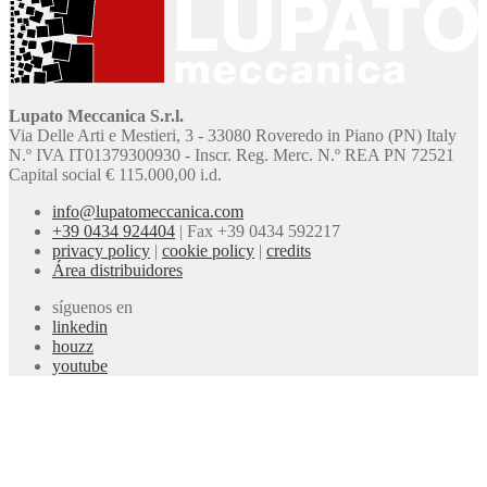
Lupato Meccanica S.r.l.
Via Delle Arti e Mestieri, 3 - 33080 Roveredo in Piano (PN) Italy
N.º IVA IT01379300930 - Inscr. Reg. Merc. N.º REA PN 72521
Capital social € 115.000,00 i.d.
info@lupatomeccanica.com
+39 0434 924404
|
Fax +39 0434 592217
privacy policy
|
cookie policy
|
credits
Área distribuidores
síguenos en
linkedin
houzz
youtube