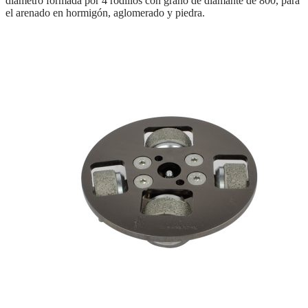
diámetro formada por 4 rodillos con grano de diamante de 800, para
el arenado en hormigón, aglomerado y piedra.