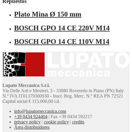
Repuestos
Plato Mina Ø 150 mm
BOSCH GPO 14 CE 220V M14
BOSCH GPO 14 CE 110V M14
Lupato Meccanica S.r.l.
Via Delle Arti e Mestieri, 3 - 33080 Roveredo in Piano (PN) Italy
N.º IVA IT01379300930 - Inscr. Reg. Merc. N.º REA PN 72521
Capital social € 115.000,00 i.d.
info@lupatomeccanica.com
+39 0434 924404
|
Fax +39 0434 592217
privacy policy
|
cookie policy
|
credits
Área distribuidores