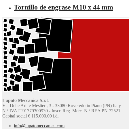
Tornillo de engrase M10 x 44 mm
Lupato Meccanica S.r.l.
Via Delle Arti e Mestieri, 3 - 33080 Roveredo in Piano (PN) Italy
N.º IVA IT01379300930 - Inscr. Reg. Merc. N.º REA PN 72521
Capital social € 115.000,00 i.d.
info@lupatomeccanica.com