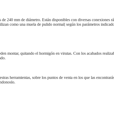
s de 240 mm de diámetro. Están disponibles con diversas conexiones rápi
tilizan como una muela de pulido normal| según los parámetros indicado
pueden montar, quitando el hormigón en virutas. Con los acabados realizabl
ado.
estras herramientas, sobre los puntos de venta en los que las encontrarás
ándonoslo.