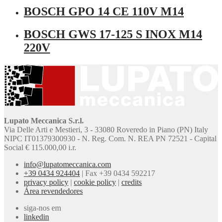
BOSCH GPO 14 CE 110V M14
BOSCH GWS 17-125 S INOX M14
220V
Lupato Meccanica S.r.l.
Via Delle Arti e Mestieri, 3 - 33080 Roveredo in Piano (PN) Italy
NIPC IT01379300930 - N. Reg. Com. N. REA PN 72521 - Capital
Social € 115.000,00 i.r.
info@lupatomeccanica.com
+39 0434 924404
|
Fax +39 0434 592217
privacy policy
|
cookie policy
|
credits
Área revendedores
siga-nos em
linkedin