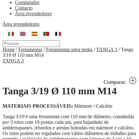
Comparador
Contacto
Área revendedores
Área revendedores
Home
/
Ferramentas
/
Ferramentas setor pedra
/
TANGA 3
/
Tanga
3/19 Ø 110 mm M14
TANGA 3
Comparar
Tanga 3/19 Ø 110 mm M14
MATERIAIS PROCESSÁVEIS:
Mármore / Calcário
Tanga 3/19 é uma ferramenta com 110 mm de diâmetro, constituída
por 3 rolos com 19 pontas cada um, para bujardado de
antiderrapantes, rebordos e arestas boleadas em mármore e calcário.
Os rolos podem ser regulados com vários diâmetros de trabalho para
permitir a realização de antiderrapantes com larguras de 3 cm a 10