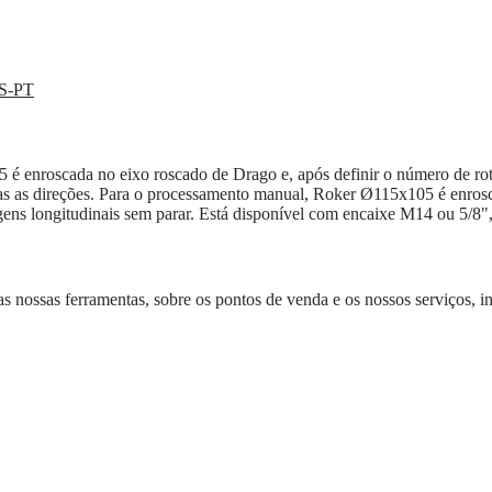
ES-PT
 enroscada no eixo roscado de Drago e, após definir o número de ro
mbas as direções. Para o processamento manual, Roker Ø115x105 é enro
sagens longitudinais sem parar. Está disponível com encaixe M14 ou 5/8
as nossas ferramentas, sobre os pontos de venda e os nossos serviços, in