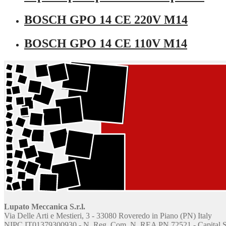
BOSCH GPO 14 CE 220V M14
BOSCH GPO 14 CE 110V M14
Lupato Meccanica S.r.l.
Via Delle Arti e Mestieri, 3 - 33080 Roveredo in Piano (PN) Italy
NIPC IT01379300930 - N. Reg. Com. N. REA PN 72521 - Capital Soc