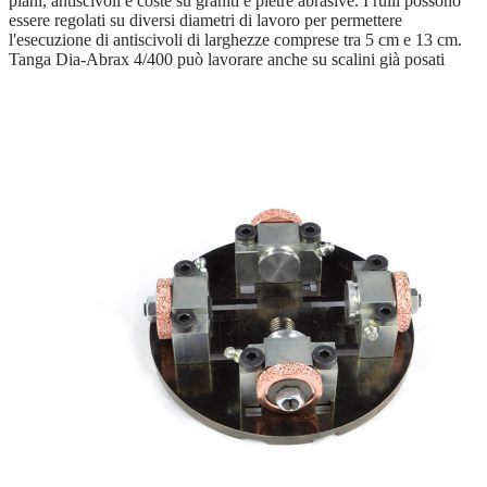
piani, antiscivoli e coste su graniti e pietre abrasive. I rulli possono
essere regolati su diversi diametri di lavoro per permettere
l'esecuzione di antiscivoli di larghezze comprese tra 5 cm e 13 cm.
Tanga Dia-Abrax 4/400 può lavorare anche su scalini già posati