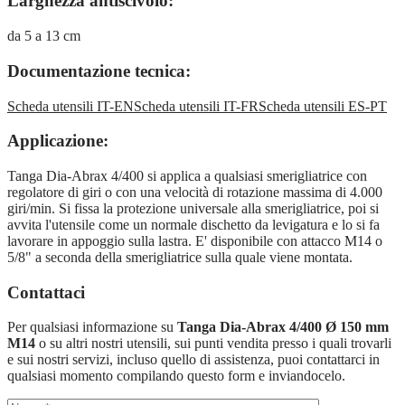
Larghezza antiscivolo:
da 5 a 13 cm
Documentazione tecnica:
Scheda utensili IT-EN
Scheda utensili IT-FR
Scheda utensili ES-PT
Applicazione:
Tanga Dia-Abrax 4/400 si applica a qualsiasi smerigliatrice con
regolatore di giri o con una velocità di rotazione massima di 4.000
giri/min. Si fissa la protezione universale alla smerigliatrice, poi si
avvita l'utensile come un normale dischetto da levigatura e lo si fa
lavorare in appoggio sulla lastra. E' disponibile con attacco M14 o
5/8" a seconda della smerigliatrice sulla quale viene montata.
Contattaci
Per qualsiasi informazione su
Tanga Dia-Abrax 4/400 Ø 150 mm
M14
o su altri nostri utensili, sui punti vendita presso i quali trovarli
e sui nostri servizi, incluso quello di assistenza, puoi contattarci in
qualsiasi momento compilando questo form e inviandocelo.