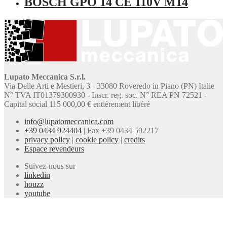
BOSCH GPO 14 CE 110V M14
Lupato Meccanica S.r.l.
Via Delle Arti e Mestieri, 3 - 33080 Roveredo in Piano (PN) Italie
N° TVA IT01379300930 - Inscr. reg. soc. N° REA PN 72521 -
Capital social 115 000,00 € entièrement libéré
info@lupatomeccanica.com
+39 0434 924404
|
Fax +39 0434 592217
privacy policy
|
cookie policy
|
credits
Espace revendeurs
Suivez-nous sur
linkedin
houzz
youtube