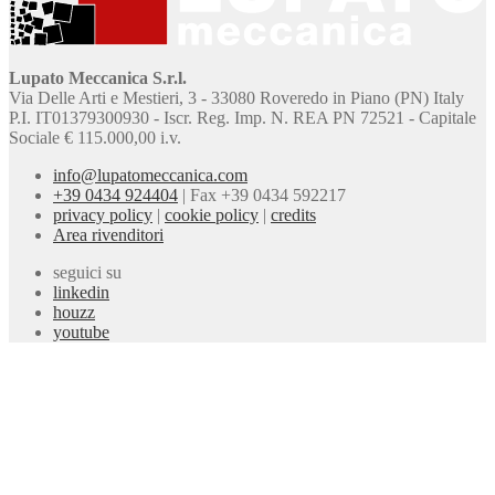
Lupato Meccanica S.r.l.
Via Delle Arti e Mestieri, 3 - 33080 Roveredo in Piano (PN) Italy
P.I. IT01379300930 - Iscr. Reg. Imp. N. REA PN 72521 - Capitale
Sociale € 115.000,00 i.v.
info@lupatomeccanica.com
+39 0434 924404
|
Fax +39 0434 592217
privacy policy
|
cookie policy
|
credits
Area rivenditori
seguici su
linkedin
houzz
youtube