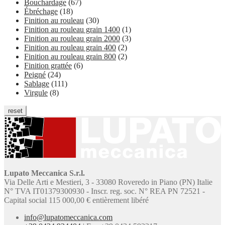
Bouchardage
(67)
Ébréchage
(18)
Finition au rouleau
(30)
Finition au rouleau grain 1400
(1)
Finition au rouleau grain 2000
(3)
Finition au rouleau grain 400
(2)
Finition au rouleau grain 800
(2)
Finition grattée
(6)
Peigné
(24)
Sablage
(111)
Virgule
(8)
reset
Lupato Meccanica S.r.l.
Via Delle Arti e Mestieri, 3 - 33080 Roveredo in Piano (PN) Italie
N° TVA IT01379300930 - Inscr. reg. soc. N° REA PN 72521 -
Capital social 115 000,00 € entièrement libéré
info@lupatomeccanica.com