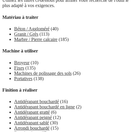
Utilisez les filtres ci-dessous pour affiner votre recherche de l'outil le
plus adapté à vos exigences.
Matériau à traiter
Béton / Aggloméré
(40)
Granit / Grès
(113)
Marbre / Pierre calcaire
(185)
Machine à utiliser
Broyeur
(10)
Fixes
(135)
Machines de polissage des sols
(26)
Portatives
(138)
Finition à réaliser
Antidérapant bouchardé
(16)
Antidérapant bouchardé en ligne
(2)
Antidérapant gratté
(6)
Antidérapant peigné
(12)
Antidérapant sablé
(30)
Arrondi bouchardé
(15)