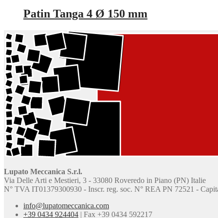
Patin Tanga 4 Ø 150 mm
Lupato Meccanica S.r.l.
Via Delle Arti e Mestieri, 3 - 33080 Roveredo in Piano (PN) Italie
N° TVA IT01379300930 - Inscr. reg. soc. N° REA PN 72521 - Capital 
info@lupatomeccanica.com
+39 0434 924404
|
Fax +39 0434 592217