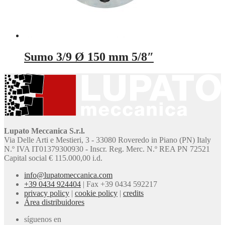
Sumo 3/9 Ø 150 mm 5/8″
Lupato Meccanica S.r.l.
Via Delle Arti e Mestieri, 3 - 33080 Roveredo in Piano (PN) Italy
N.º IVA IT01379300930 - Inscr. Reg. Merc. N.º REA PN 72521
Capital social € 115.000,00 i.d.
info@lupatomeccanica.com
+39 0434 924404
|
Fax +39 0434 592217
privacy policy
|
cookie policy
|
credits
Área distribuidores
síguenos en