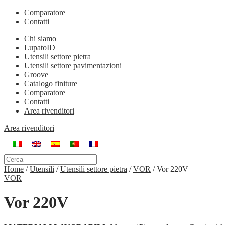
Comparatore
Contatti
Chi siamo
LupatoID
Utensili settore pietra
Utensili settore pavimentazioni
Groove
Catalogo finiture
Comparatore
Contatti
Area rivenditori
Area rivenditori
Home
/
Utensili
/
Utensili settore pietra
/
VOR
/
Vor 220V
VOR
Vor 220V