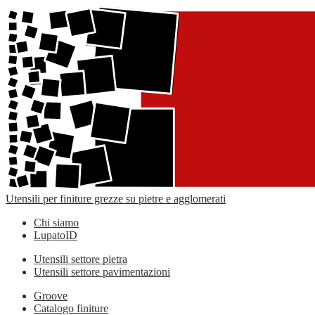
Utensili per finiture grezze su pietre e agglomerati
Chi siamo
LupatoID
Utensili settore pietra
Utensili settore pavimentazioni
Groove
Catalogo finiture