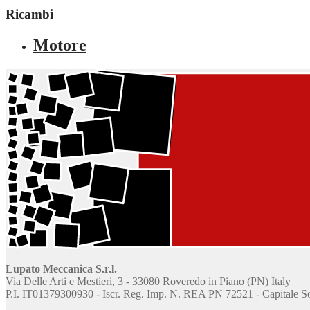
Ricambi
Motore
Lupato Meccanica S.r.l.
Via Delle Arti e Mestieri, 3 - 33080 Roveredo in Piano (PN) Italy
P.I. IT01379300930 - Iscr. Reg. Imp. N. REA PN 72521 - Capitale Soc