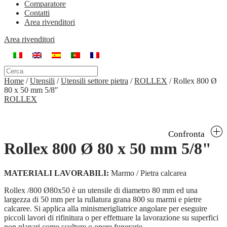
Comparatore
Contatti
Area rivenditori
Area rivenditori
Home
/
Utensili
/
Utensili settore pietra
/
ROLLEX
/
Rollex 800 Ø
80 x 50 mm 5/8″
ROLLEX
Confronta
Rollex 800 Ø 80 x 50 mm 5/8"
MATERIALI LAVORABILI:
Marmo / Pietra calcarea
Rollex /800 Ø80x50 è un utensile di diametro 80 mm ed una
largezza di 50 mm per la rullatura grana 800 su marmi e pietre
calcaree. Si applica alla minismerigliatrice angolare per eseguire
piccoli lavori di rifinitura o per effettuare la lavorazione su superfici
non planari come sculture o opere funerarie.