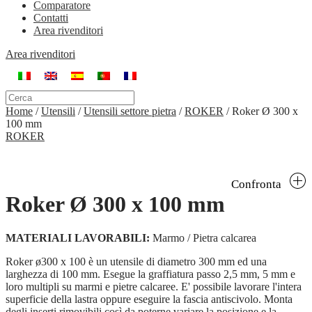
Comparatore
Contatti
Area rivenditori
Area rivenditori
Home
/
Utensili
/
Utensili settore pietra
/
ROKER
/
Roker Ø 300 x
100 mm
ROKER
Confronta
Roker Ø 300 x 100 mm
MATERIALI LAVORABILI:
Marmo / Pietra calcarea
Roker ø300 x 100 è un utensile di diametro 300 mm ed una
larghezza di 100 mm. Esegue la graffiatura passo 2,5 mm, 5 mm e
loro multipli su marmi e pietre calcaree. E' possibile lavorare l'intera
superficie della lastra oppure eseguire la fascia antiscivolo. Monta
degli inserti rimovibili così da poterne variare la posizione e la