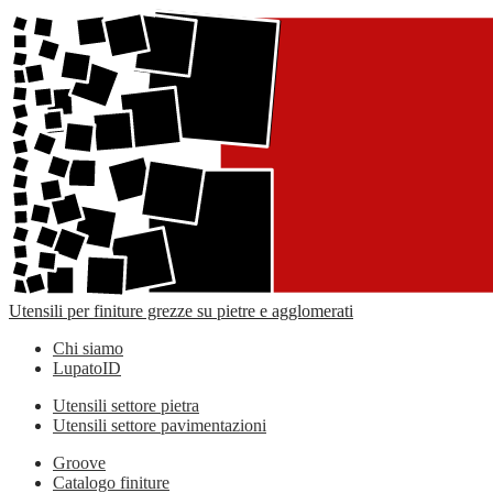
Utensili per finiture grezze su pietre e agglomerati
Chi siamo
LupatoID
Utensili settore pietra
Utensili settore pavimentazioni
Groove
Catalogo finiture