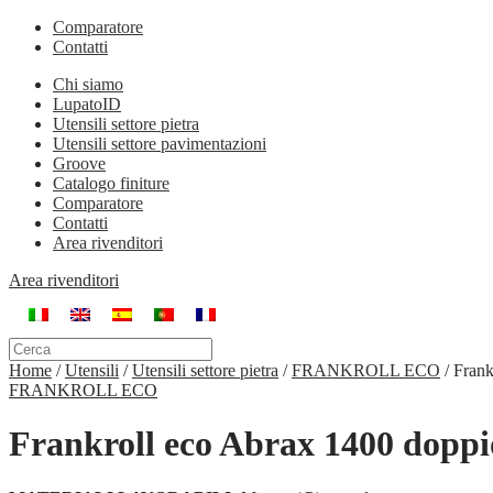
Comparatore
Contatti
Chi siamo
LupatoID
Utensili settore pietra
Utensili settore pavimentazioni
Groove
Catalogo finiture
Comparatore
Contatti
Area rivenditori
Area rivenditori
Home
/
Utensili
/
Utensili settore pietra
/
FRANKROLL ECO
/
Frank
FRANKROLL ECO
Frankroll eco Abrax 1400 doppi