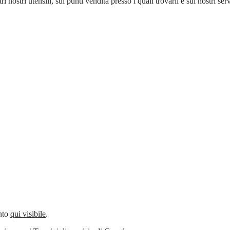
tri nostri utensili, sui punti vendita presso i quali trovarli e sui nostri s
ento
qui visibile
.