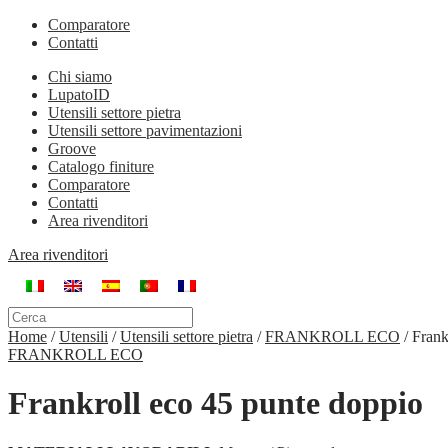
Comparatore
Contatti
Chi siamo
LupatoID
Utensili settore pietra
Utensili settore pavimentazioni
Groove
Catalogo finiture
Comparatore
Contatti
Area rivenditori
Area rivenditori
Home
/
Utensili
/
Utensili settore pietra
/
FRANKROLL ECO
/
Frank
FRANKROLL ECO
Frankroll eco 45 punte doppio