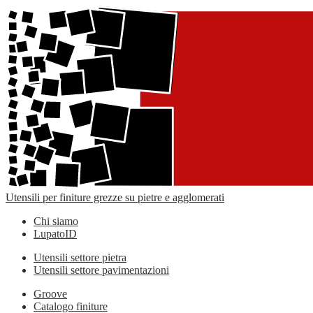
Utensili per finiture grezze su pietre e agglomerati
Chi siamo
LupatoID
Utensili settore pietra
Utensili settore pavimentazioni
Groove
Catalogo finiture