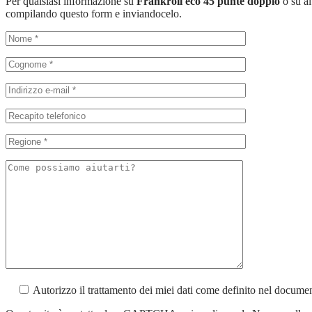
Per qualsiasi informazione su
Frankroll eco 45 punte doppio
o su al
compilando questo form e inviandocelo.
Autorizzo il trattamento dei miei dati come definito nel docum