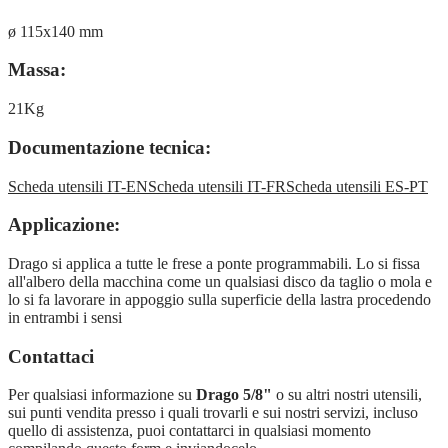
ø 115x140 mm
Massa:
21Kg
Documentazione tecnica:
Scheda utensili IT-EN
Scheda utensili IT-FR
Scheda utensili ES-PT
Applicazione:
Drago si applica a tutte le frese a ponte programmabili. Lo si fissa
all'albero della macchina come un qualsiasi disco da taglio o mola e
lo si fa lavorare in appoggio sulla superficie della lastra procedendo
in entrambi i sensi
Contattaci
Per qualsiasi informazione su
Drago 5/8"
o su altri nostri utensili,
sui punti vendita presso i quali trovarli e sui nostri servizi, incluso
quello di assistenza, puoi contattarci in qualsiasi momento