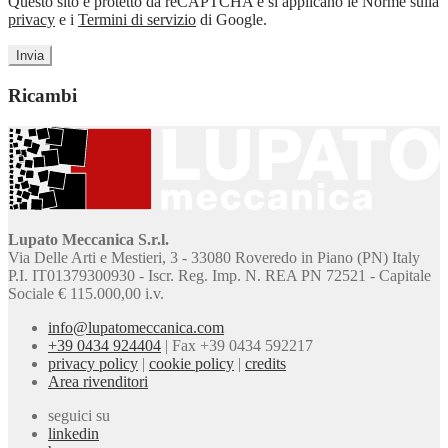
Questo sito è protetto da reCAPTCHA e si applicano le Norme sulla
privacy
e i
Termini di servizio
di Google.
Ricambi
Lupato Meccanica S.r.l.
Via Delle Arti e Mestieri, 3 - 33080 Roveredo in Piano (PN) Italy
P.I. IT01379300930 - Iscr. Reg. Imp. N. REA PN 72521 - Capitale
Sociale € 115.000,00 i.v.
info@lupatomeccanica.com
+39 0434 924404
|
Fax +39 0434 592217
privacy policy
|
cookie policy
|
credits
Area rivenditori
seguici su
linkedin