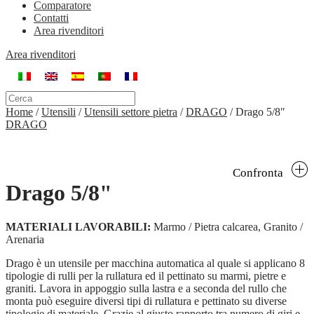
Comparatore
Contatti
Area rivenditori
Area rivenditori
Home
/
Utensili
/
Utensili settore pietra
/
DRAGO
/
Drago 5/8″
DRAGO
Confronta
Drago 5/8"
MATERIALI LAVORABILI:
Marmo / Pietra calcarea, Granito /
Arenaria
Drago è un utensile per macchina automatica al quale si applicano 8
tipologie di rulli per la rullatura ed il pettinato su marmi, pietre e
graniti. Lavora in appoggio sulla lastra e a seconda del rullo che
monta può eseguire diversi tipi di rullatura e pettinato su diverse
tipologie di materiale. Grazie al giusto rapporto tra numero di giri e