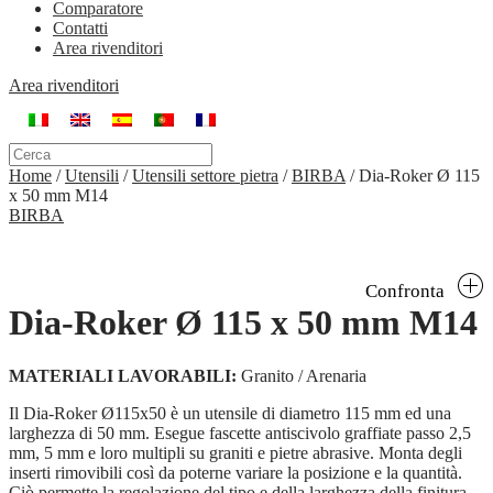
Comparatore
Contatti
Area rivenditori
Area rivenditori
Home
/
Utensili
/
Utensili settore pietra
/
BIRBA
/
Dia-Roker Ø 115
x 50 mm M14
BIRBA
Confronta
Dia-Roker Ø 115 x 50 mm M14
MATERIALI LAVORABILI:
Granito / Arenaria
Il Dia-Roker Ø115x50 è un utensile di diametro 115 mm ed una
larghezza di 50 mm. Esegue fascette antiscivolo graffiate passo 2,5
mm, 5 mm e loro multipli su graniti e pietre abrasive. Monta degli
inserti rimovibili così da poterne variare la posizione e la quantità.
Ciò permette la regolazione del tipo e della larghezza della finitura.