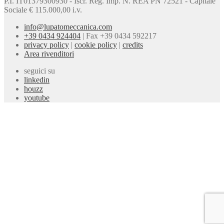
P.I. IT01379300930 - Iscr. Reg. Imp. N. REA PN 72521 - Capitale
Sociale € 115.000,00 i.v.
info@lupatomeccanica.com
+39 0434 924404
|
Fax +39 0434 592217
privacy policy
|
cookie policy
|
credits
Area rivenditori
seguici su
linkedin
houzz
youtube