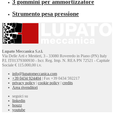
3 gommini per ammortizzatore
Strumento pesa pressione
Lupato Meccanica S.r.l.
Via Delle Arti e Mestieri, 3 - 33080 Roveredo in Piano (PN) Italy
P.I. IT01379300930 - Iscr. Reg. Imp. N. REA PN 72521 - Capitale
Sociale € 115.000,00 i.v.
info@lupatomeccanica.com
+39 0434 924404
|
Fax +39 0434 592217
privacy policy
|
cookie policy
|
credits
Area rivenditori
seguici su
linkedin
houzz
youtube