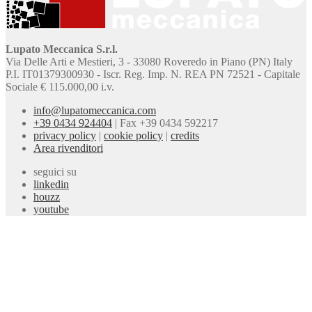
Lupato Meccanica S.r.l.
Via Delle Arti e Mestieri, 3 - 33080 Roveredo in Piano (PN) Italy
P.I. IT01379300930 - Iscr. Reg. Imp. N. REA PN 72521 - Capitale
Sociale € 115.000,00 i.v.
info@lupatomeccanica.com
+39 0434 924404
|
Fax +39 0434 592217
privacy policy
|
cookie policy
|
credits
Area rivenditori
seguici su
linkedin
houzz
youtube