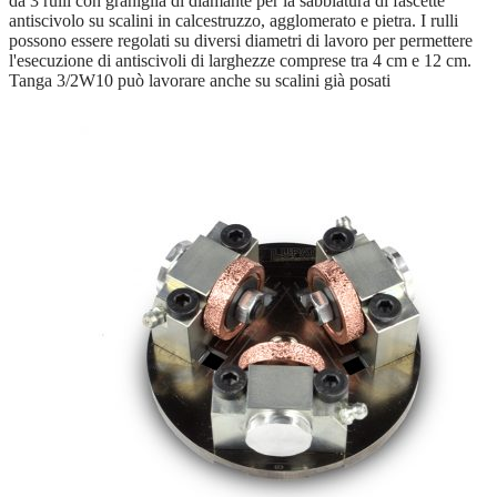
da 3 rulli con graniglia di diamante per la sabbiatura di fascette
antiscivolo su scalini in calcestruzzo, agglomerato e pietra. I rulli
possono essere regolati su diversi diametri di lavoro per permettere
l'esecuzione di antiscivoli di larghezze comprese tra 4 cm e 12 cm.
Tanga 3/2W10 può lavorare anche su scalini già posati