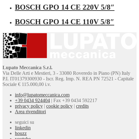
BOSCH GPO 14 CE 220V 5/8″
BOSCH GPO 14 CE 110V 5/8″
Lupato Meccanica S.r.l.
Via Delle Arti e Mestieri, 3 - 33080 Roveredo in Piano (PN) Italy
P.I. IT01379300930 - Iscr. Reg. Imp. N. REA PN 72521 - Capitale
Sociale € 115.000,00 i.v.
info@lupatomeccanica.com
+39 0434 924404
|
Fax +39 0434 592217
privacy policy
|
cookie policy
|
credits
Area rivenditori
seguici su
linkedin
houzz
youtube