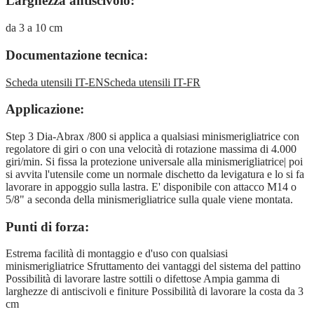
Larghezza antiscivolo:
da 3 a 10 cm
Documentazione tecnica:
Scheda utensili IT-EN
Scheda utensili IT-FR
Applicazione:
Step 3 Dia-Abrax /800 si applica a qualsiasi minismerigliatrice con
regolatore di giri o con una velocità di rotazione massima di 4.000
giri/min. Si fissa la protezione universale alla minismerigliatrice| poi
si avvita l'utensile come un normale dischetto da levigatura e lo si fa
lavorare in appoggio sulla lastra. E' disponibile con attacco M14 o
5/8" a seconda della minismerigliatrice sulla quale viene montata.
Punti di forza:
Estrema facilità di montaggio e d'uso con qualsiasi
minismerigliatrice Sfruttamento dei vantaggi del sistema del pattino
Possibilità di lavorare lastre sottili o difettose Ampia gamma di
larghezze di antiscivoli e finiture Possibilità di lavorare la costa da 3
cm