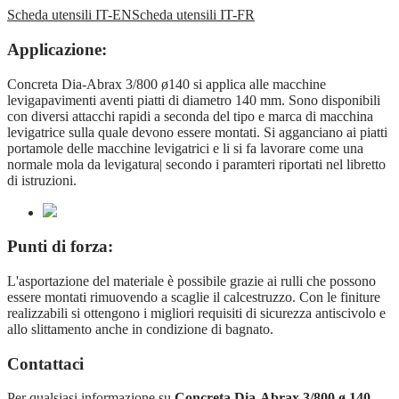
Scheda utensili IT-EN
Scheda utensili IT-FR
Applicazione:
Concreta Dia-Abrax 3/800 ø140 si applica alle macchine
levigapavimenti aventi piatti di diametro 140 mm. Sono disponibili
con diversi attacchi rapidi a seconda del tipo e marca di macchina
levigatrice sulla quale devono essere montati. Si agganciano ai piatti
portamole delle macchine levigatrici e li si fa lavorare come una
normale mola da levigatura| secondo i paramteri riportati nel libretto
di istruzioni.
Punti di forza:
L'asportazione del materiale è possibile grazie ai rulli che possono
essere montati rimuovendo a scaglie il calcestruzzo. Con le finiture
realizzabili si ottengono i migliori requisiti di sicurezza antiscivolo e
allo slittamento anche in condizione di bagnato.
Contattaci
Per qualsiasi informazione su
Concreta Dia-Abrax 3/800 ø 140