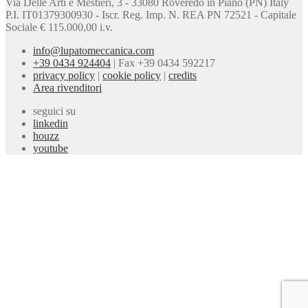
Via Delle Arti e Mestieri, 3 - 33080 Roveredo in Piano (PN) Italy
P.I. IT01379300930 - Iscr. Reg. Imp. N. REA PN 72521 - Capitale
Sociale € 115.000,00 i.v.
info@lupatomeccanica.com
+39 0434 924404
|
Fax +39 0434 592217
privacy policy
|
cookie policy
|
credits
Area rivenditori
seguici su
linkedin
houzz
youtube